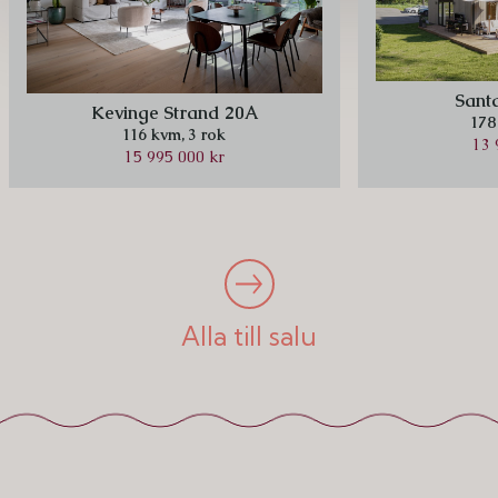
Sant
Kevinge Strand 20A
178
116 kvm,
3 rok
13 
15 995 000 kr
Alla till salu