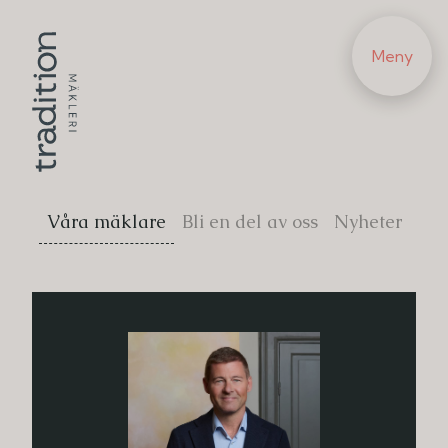
Meny
Våra mäklare
Bli en del av oss
Nyheter