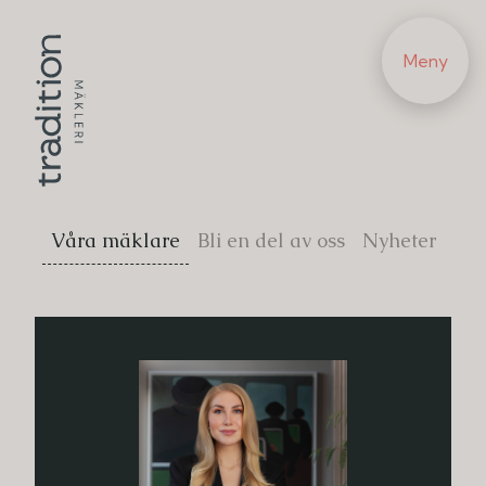
Meny
Våra mäklare
Bli en del av oss
Nyheter