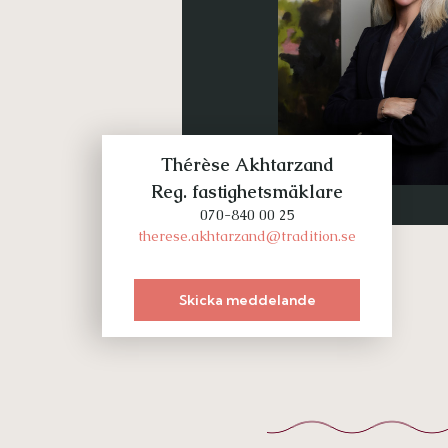
Thérèse Akhtarzand
Reg. fastighetsmäklare
070-840 00 25
therese.akhtarzand@tradition.se
Skicka meddelande