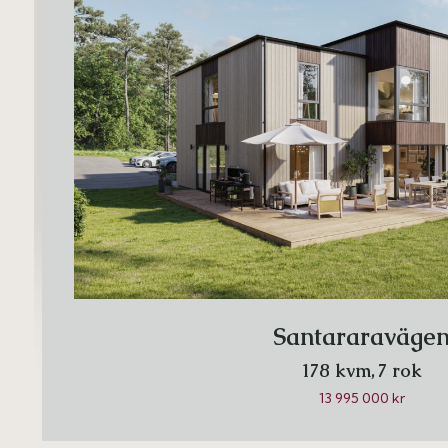
Santararaväge
178 kvm,
7 rok
13 995 000 kr