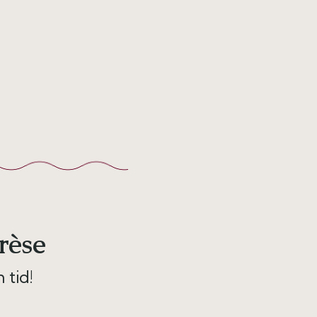
rèse
 tid!