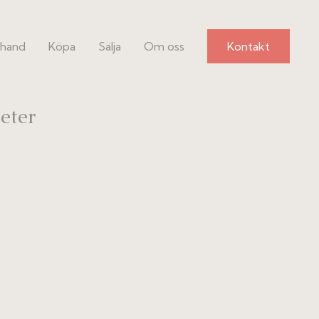
hand
Köpa
Sälja
Om oss
Kontakt
eter