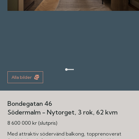
Alla bilder
Bondegatan 46
Södermalm - Nytorget
3 rok
62 kvm
8 600 000 kr (slutpris)
Med attraktiv södervänd balkong, topprenoverat