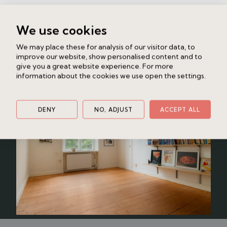
huset och blir troligen en förlängning av
vardagsrummet, ihop med Nytorgets övriga
Liknande bostad
We use cookies
restaurangutbud.
Klippgatan 21
Belägen på attraktivt läge i SoFo, med både
We may place these for analysis of our visitor data, to
Södermalm
2 rok
52.5 kvm
Nytorget, de trendigaste restaurangerna och mysig
improve our website, show personalised content and to
grönska runt knuten. Optimalt hem för såväl den lilla
4 750 000 kr /Bud
give you a great website experience. For more
barnfamiljen som uppskattar bekvämlighet med bl.a.
information about the cookies we use open the settings.
hiss i bra storlek som för det sociala paret som önskar
öppna ytor för mingel och middagar. Välkomna hem!
DENY
NO, ADJUST
ACCEPT ALL