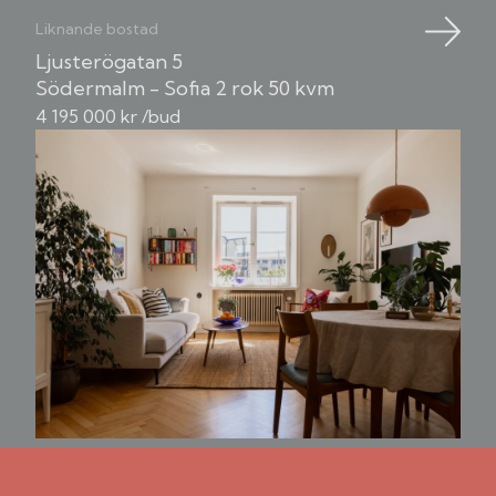
Liknande bostad
Ljusterögatan 5
Södermalm - Sofia
2 rok
50 kvm
4 195 000 kr /bud