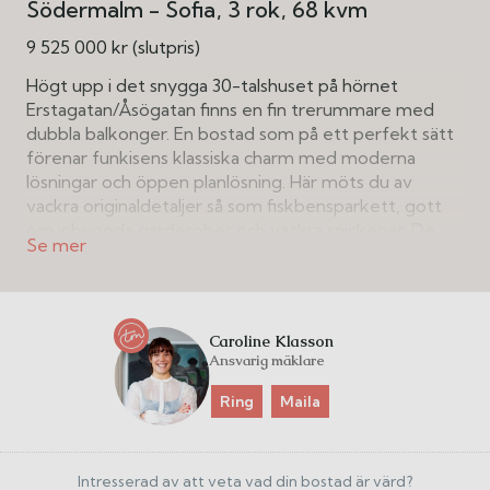
Södermalm - Sofia
3 rok
68 kvm
9 525 000 kr (slutpris)
Högt upp i det snygga 30-talshuset på hörnet
Erstagatan/Åsögatan finns en fin trerummare med
dubbla balkonger. En bostad som på ett perfekt sätt
förenar funkisens klassiska charm med moderna
lösningar och öppen planlösning. Här möts du av
vackra originaldetaljer så som fiskbensparkett, gott
om inbyggda garderober och vackra snickerier. De
stora, tidstypiska fönstren med djupa fönsterbräden i
elegant kolmårdsmarmor släpper in rikligt med ljus
och ger rummen en härlig rymd.
Caroline Klasson
Den öppna planlösningen mellan kök och vardagsrum
Ansvarig mäklare
bjuder in till sociala tillställningar och skapar en luftig
känsla där både vardagsliv och fest får ta plats. Från
Ring
Maila
bostaden nås dessutom två härliga balkonger i olika
väderstreck. Mot gatan har ni sol från morgon till lunch
och mot gården från lunch till kväll - perfekt för både
Intresserad av att veta vad din bostad är värd?