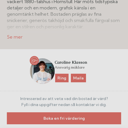
vackert 1880-talshus i Hornstull. Här möts tidstypiska
detaljer och en modern, grafisk känsla i en
genomtänkt helhet. Bostaden präglas av fina
snickerier, generös takhöjd och smakfulla färgval som
ger en stilren och personlig karaktär.
Planlösningen är social med en naturlig koppling
mellan kök och vardagsrum, vilket skapar goda
förutsättningar för umgänge och vardagsliv.
Sovrummet är beläget mot den lugna innergården
Caroline Klasson
och erbjuder en avskild och tyst miljö. Härifrån nås
Ansvarig mäklare
även balkongen, som vetter mot gården – en stillsam
plats för en kopp kaffe eller en paus från stadens
Ring
Maila
tempo.
Här bor du i populära Hornstull med närhet till vatten,
Intresserad av att veta vad din bostad är värd?
grönområden samt ett brett utbud av restauranger,
Fyll i dina uppgifter nedan så kontaktar vi dig.
caféer och service. En bostad med karaktär och fina
detaljer i ett av Södermalms mest levande områden.
Boka en fri värdering
Varmt välkomna på visning!