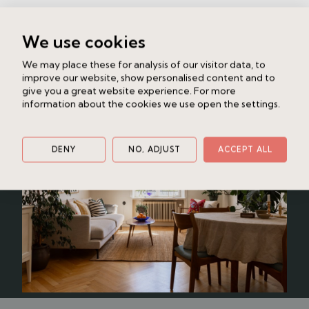
Liknande bostad
We use cookies
Ljusterögatan 5
We may place these for analysis of our visitor data, to
Södermalm - Sofia
2 rok
50 kvm
improve our website, show personalised content and to
4 195 000 kr /bud
give you a great website experience. For more
information about the cookies we use open the settings.
DENY
NO, ADJUST
ACCEPT ALL