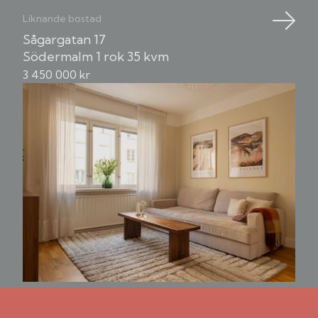
Liknande bostad
Sågargatan 17
Södermalm
1 rok
35 kvm
3 450 000 kr