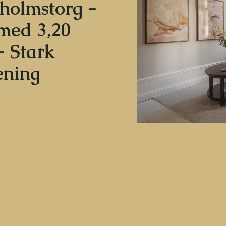
holmstorg -
 med 3,20
- Stark
ening