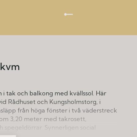
 kvm
i tak och balkong med kvällssol. Här
invid Rådhuset och Kungsholmstorg, i
släpp från höga fönster i två väderstreck
 om 3,20 meter med takrosett,
 spegeldörrar. Synnerligen social
novoverat kök inbjuder till trevlig