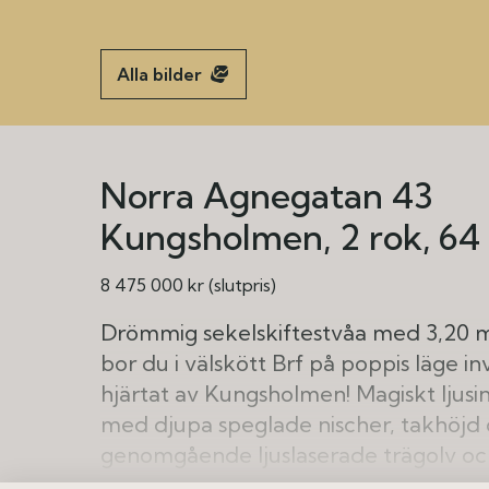
Alla bilder
Norra Agnegatan 43
Kungsholmen
2 rok
64
8 475 000 kr (slutpris)
Drömmig sekelskiftestvåa med 3,20 m 
bor du i välskött Brf på poppis läge 
hjärtat av Kungsholmen! Magiskt ljusin
med djupa speglade nischer, takhöjd
genomgående ljuslaserade trägolv och
planlösning med stort och smakfullt re