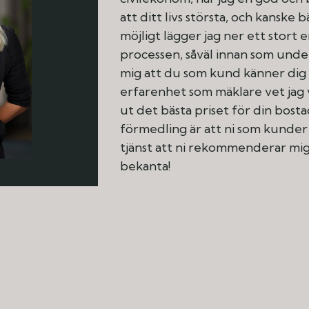
att ditt livs största, och kanske b
möjligt lägger jag ner ett stor
processen, såväl innan som under
mig att du som kund känner dig
erfarenhet som mäklare vet jag v
ut det bästa priset för din bost
förmedling är att ni som kunder
tjänst att ni rekommenderar mig v
bekanta!