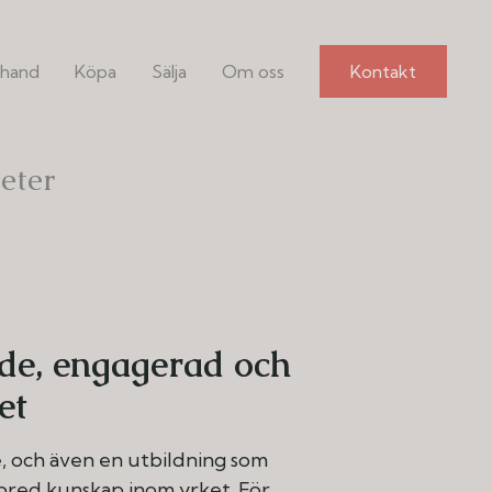
hand
Köpa
Sälja
Om oss
Kontakt
eter
de, engagerad och
et
, och även en utbildning som
 bred kunskap inom yrket. För