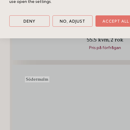
use open the settings.
DENY
NO, ADJUST
ACCEPT ALL
Terrängvägen 59, 2
55.5 kvm,
2 rok
Pris på förfrågan
Södermalm