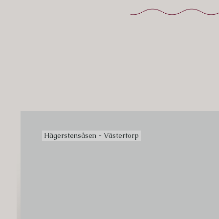
Hägerstensåsen - Västertorp