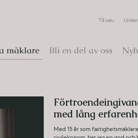
Till salu
Under
a mäklare
Bli en del av oss
Nyh
Förtroendeingivan
med lång erfarenh
Med 15 år som fastighetsmäklare
civilekonom, har jag en god och