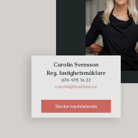
Carolin Svensson
Reg. fastighetsmäklare
070-935 36 22
carolin@tradition.se
Skicka meddelande