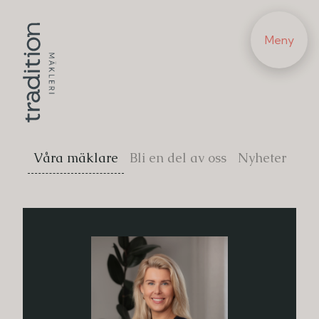
Meny
Våra mäklare
Bli en del av oss
Nyheter