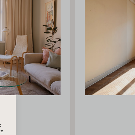
 2 tr
t
we